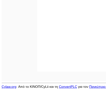
Cylaw.org
: Από το ΚΙΝOΠ/CyLii και τη
ConvertPLC
για τον
Παγκύπριο 