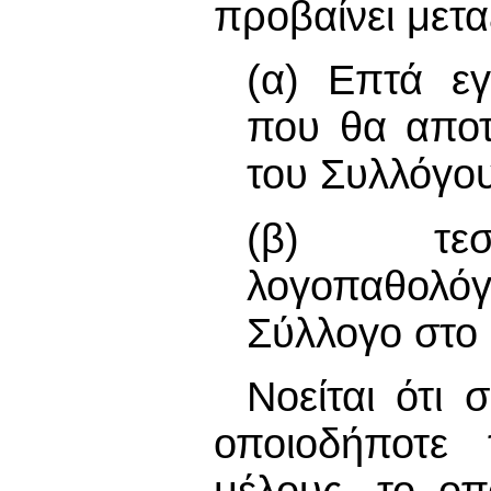
προβαίνει μετ
(α) Επτά ε
που θα αποτ
του Συλλόγο
(β) τεσσ
λογοπαθολό
Σύλλογο στο
Νοείται ότι
οποιοδήποτε