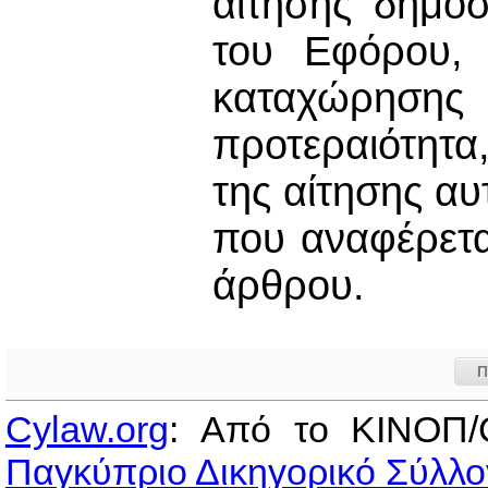
αίτησης δημοσ
του Εφόρου, 
καταχώρηση
προτεραιότητα
της αίτησης αυ
που αναφέρετα
άρθρου.
Π
Cylaw.org
: Από το ΚΙΝOΠ/
Παγκύπριο Δικηγορικό Σύλλο