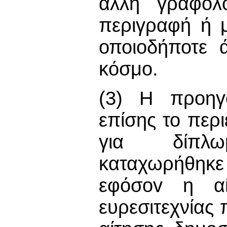
άλλη γραφoλ
περιγραφή ή 
οποιοδήποτε 
κόσμο.
(3) Η πρoηγo
επίσης το περ
για δίπλω
καταχωρήθηκε
εφόσov η α
ευρεσιτεχνίας