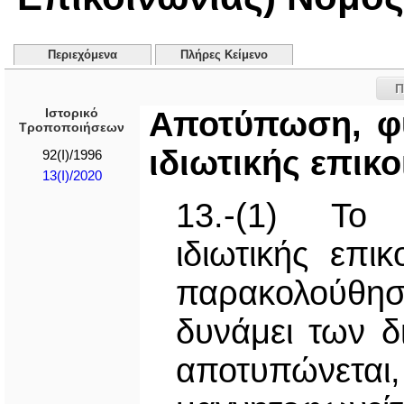
Περιεχόμενα
Πλήρες Κείμενο
Π
Ιστορικό
Αποτύπωση, φύ
Τροποποιήσεων
ιδιωτικής επικ
92(I)/1996
13(I)/2020
13.-(1) Το 
ιδιωτικής επι
παρακολούθ
δυνάμει των 
αποτυπώνε