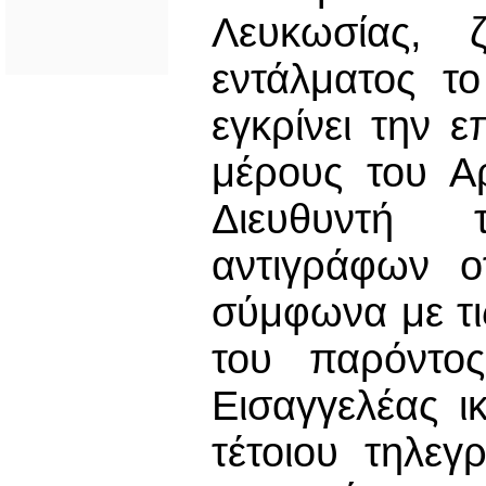
Λευκωσίας, ζ
εντάλματος τ
εγκρίνει την 
μέρους του Α
Διευθυντή 
αντιγράφων ο
σύμφωνα με τι
του παρόντο
Εισαγγελέας ι
τέτοιου τηλε