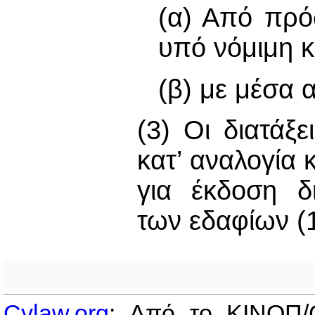
(α) Από πρ
υπό νόμιμη 
(β) με μέσα 
(3) Οι διατάξ
κατ’ αναλογία 
για έκδοση δ
των εδαφίων (1)
Cylaw.org
: Από το ΚΙΝOΠ/