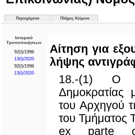
Περιεχόμενα
Πλήρες Κείμενο
Ιστορικό
Τροποποιήσεων
Αίτηση για εξ
92(I)/1996
λήψης αντιγρά
13(I)/2020
92(I)/1996
13(I)/2020
18.-(1) Ο 
Δημοκρατίας 
του Αρχηγού τ
του Τμήματος 
ex parte σ