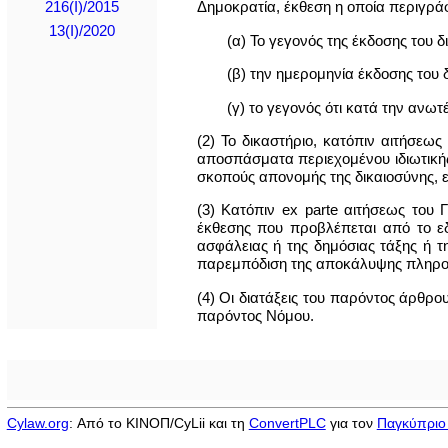
Δημοκρατία, έκθεση η οποία περιγρά
216(I)/2015
13(I)/2020
(α) Το γεγονός της έκδοσης του δ
(β) την ημερομηνία έκδοσης του 
(γ) το γεγονός ότι κατά την ανω
(2) Το δικαστήριο, κατόπιν αιτήσεως
αποσπάσματα περιεχομένου ιδιωτικής
σκοπούς απονομής της δικαιοσύνης, ε
(3) Κατόπιν ex parte αιτήσεως του
έκθεσης που προβλέπεται από το εδά
ασφάλειας ή της δημόσιας τάξης ή 
παρεμπόδιση της αποκάλυψης πληροφ
(4) Οι διατάξεις του παρόντος άρθρο
παρόντος Νόμου.
Cylaw.org
: Από το ΚΙΝOΠ/CyLii και τη
ConvertPLC
για τον
Παγκύπριο 