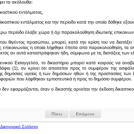
φει τα ακόλουθα:
ικαστικού εντάλματος,
δικαστικού εντάλματος και την περίοδο κατά την οποία δόθηκε εξο
τέρω περίοδο έλαβε χώρα ή όχι παρακολούθηση ιδιωτικής επικοινων
 του θιγέντος προσώπου, μπορεί, κατά την κρίση του να διατάξει
 επικοινωνίας η οποία λήφθηκε έπειτα από παρακολούθηση, τα οπ
κτός αν αυτά καταστράφηκαν ήδη, σύμφωνα με τις διατάξεις των εδα
 Γενικού Εισαγγελέα, το δικαστήριο μπορεί κατά καιρούς να ανα
φιο (1), αν κρίνει ότι απαιτείται προς το συμφέρον της ασφάλε
της δημόσιας υγείας ή των δημόσιων ηθών ή της προστασίας των
οριών που λήφθηκαν εμπιστευτικά ή προς το δημόσιο συμφέρον.
υ δεν εφαρμόζονται, όταν ο δικαστής αρνείται την έκδοση δικαστι
Πίσω
Επόμενο
Δικηγορικό Σύλλογο