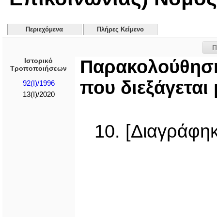
Περιεχόμενα
Πλήρες Κείμενο
Π
Ιστορικό
Παρακολούθησ
Τροποποιήσεων
που διεξάγεται
92(I)/1996
13(I)/2020
10. [Διαγράφηκ