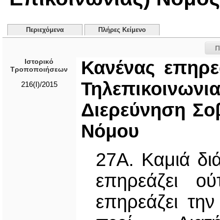
Περιεχόμενα
Πλήρες Κείμενο
Π
Ιστορικό
Κανένας επηρε
Τροποποιήσεων
Τηλεπικοινωνι
216(I)/2015
Διερεύνηση Σο
Νόμου
27A. Καμιά δι
επηρεάζει ού
επηρεάζει τη