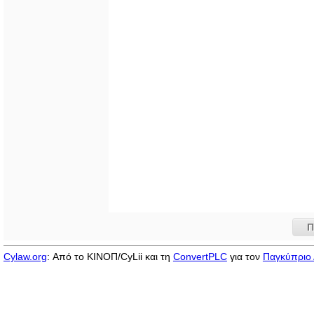
Π
Cylaw.org
: Από το ΚΙΝOΠ/CyLii και τη
ConvertPLC
για τον
Παγκύπριο 