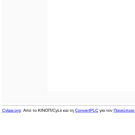
Cylaw.org
: Από το ΚΙΝOΠ/CyLii και τη
ConvertPLC
για τον
Παγκύπριο 