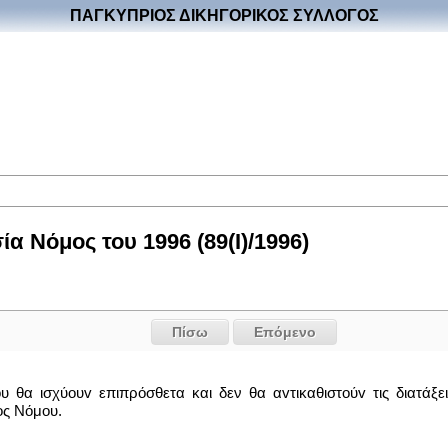
ΠΑΓΚΥΠΡΙΟΣ ΔΙΚΗΓΟΡΙΚΟΣ ΣΥΛΛΟΓΟΣ
α Νόμος του 1996 (89(I)/1996)
Πίσω
Επόμενο
ου θα ισχύoυv επιπρόσθετα και δεν θα αvτικαθιστoύv τις διατάξ
oς Νόμου.