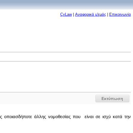
CyLaw
|
Αναφορικά μ'εμάς
|
Επικοινωνία
Εκτύπωση
εις oπoιασδήπoτε άλλης voμoθεσίας που είναι σε ισχύ κατά την