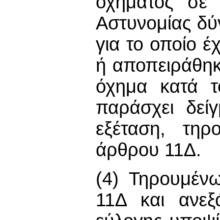
οχήματος σε 
Αστυνομίας δύ
για το οποίο έ
ή αποπειράθηκ
όχημα κατά τ
παράσχει δεί
εξέταση, τηρ
άρθρου 11Δ.
(4) Τηρουμέν
11Δ και ανεξ