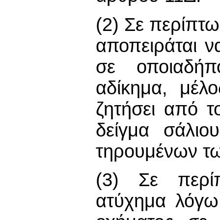
(2) Σε περίπτ
αποπειράται ν
σε οποιαδήπ
αδίκημα, μέλ
ζητήσει από 
δείγμα σάλιο
τηρουμένων τω
(3) Σε περί
ατύχημα λόγω