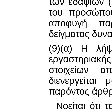
των εδαφίων (
του προσώπου
αποφυγή παρ
δείγματος δυνα
(9)(α) Η λή
εργαστηριακής
στοιχείων α
διενεργείται
παρόντος άρθ
Νοείται ότι 