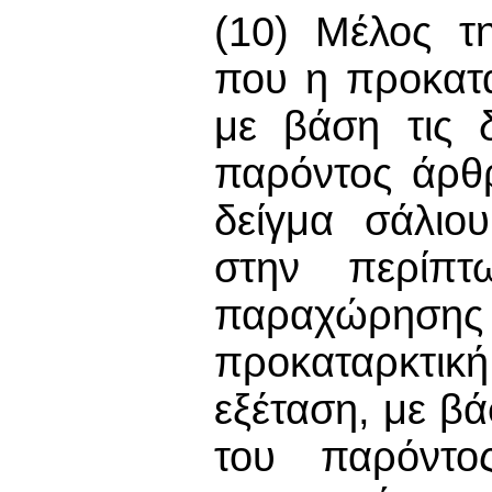
(10) Μέλος τ
που η προκατα
με βάση τις δ
παρόντος άρθρ
δείγμα σάλιο
στην περίπ
παραχώρηση
προκαταρκτι
εξέταση, με βά
του παρόντο