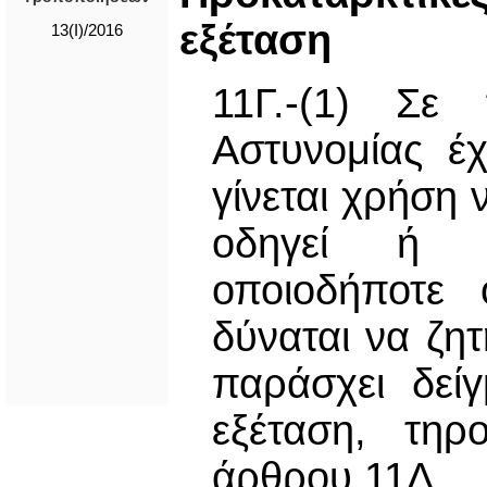
εξέταση
13(I)/2016
11Γ.-(1) Σε
Αστυνομίας έχ
γίνεται χρήσ
οδηγεί ή α
οποιοδήποτε 
δύναται να ζη
παράσχει δεί
εξέταση, τηρ
άρθρου 11Δ.