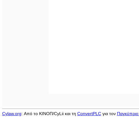
Cylaw.org
: Από το ΚΙΝOΠ/CyLii και τη
ConvertPLC
για τον
Παγκύπριο 