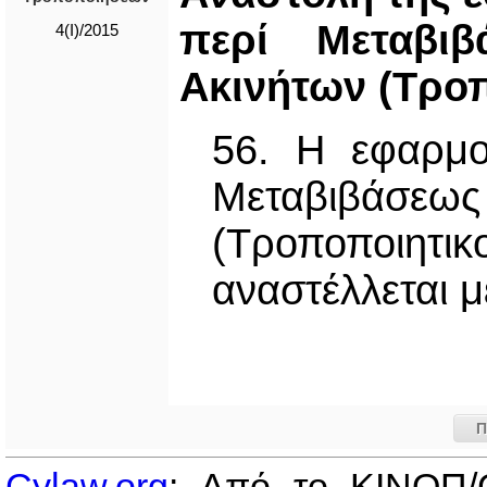
περί Μεταβι
4(I)/2015
Ακινήτων (Τροπ
56. Η εφαρμο
Μεταβιβάσεως
(Τροποποιη
αναστέλλεται μ
Π
Cylaw.org
: Από το ΚΙΝOΠ/