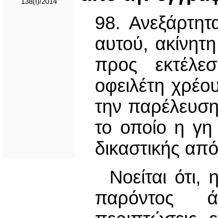
138(Ι)/2014
98. Ανεξάρτητ
αυτού, ακίνητη
προς εκτέλε
οφειλέτη χρέο
την παρέλευση
το οποίο η γη
δικαστικής απ
Νοείται ότι,
παρόντος ά