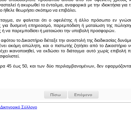
νασταλεί ή ακυρωθεί το ένταλμα, αναφορικά με την ιδιοκτήσια για
ιο ήθελε θεωρήσει σκόπιμο να επιβάλει.
 διάταγμα, αν φαίνεται ότι ο οφειλέτης ή άλλο πρόσωπο εν γν
 για δυσμενή επηρεασμό, παρεμπόδιση ή ματαίωση της πώλησης 
ς ή να παρεμποδίσει ή ματαιώσει την υποβολή προσφορών.
 αφότου το Δικαστήριο διέταξε την αναστολή της διαδικασίας δυνάμ
ει ακόμη απώλητη, και ο πιστωτής ζητήσει από το Δικαστήριο να
ς έχει ικανοποιηθεί, να εκδώσει το διάταγμα αυτό χωρίς επιβολή 
σφαλιστεί.
θρα 45 έως 50, και των δύο περιλαμβανομένων, δεν εφαρμόζονται
Πίσω
Επόμενο
Δικηγορικό Σύλλογο