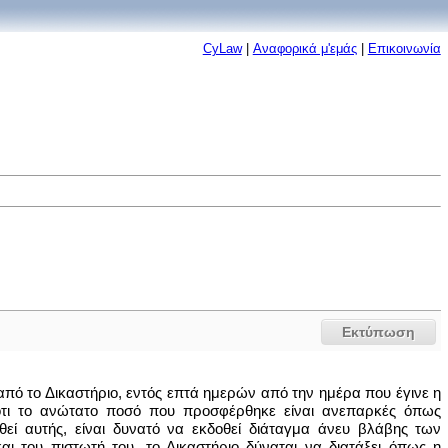
CyLaw
|
Αναφορικά μ'εμάς
|
Επικοινωνία
Εκτύπωση
από το Δικαστήριο, εντός επτά ημερών από την ημέρα που έγινε η
ο ότι το ανώτατο ποσό που προσφέρθηκε είναι ανεπαρκές όπως
θεί αυτής, είναι δυνατό να εκδοθεί διάταγμα άνευ βλάβης των
 του πιστωτή του, το Δικαστήριο δύναται να διατάξει όπως η