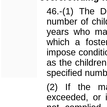
46.-(1) The 
number of chil
years who ma
which a foste
impose conditi
as the childre
specified numb
(2) If the m
exceeded, or 