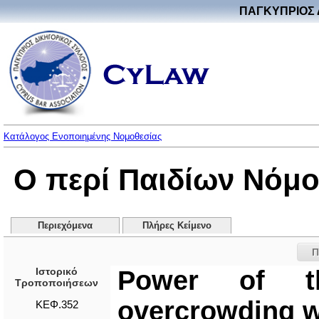
ΠΑΓΚΥΠΡΙΟΣ 
Κατάλογος Ενοποιημένης Νομοθεσίας
Ο περί Παιδίων Νόμο
Περιεχόμενα
Πλήρες Κείμενο
Π
Ιστορικό
Power of th
Τροποποιήσεων
overcrowding wh
ΚΕΦ.352