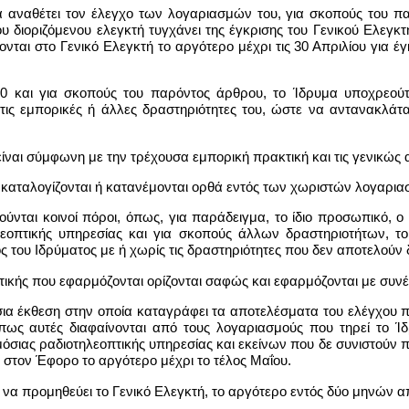
να αναθέτει τον έλεγχο των λογαριασμών του, για σκοπούς του πα
ου διοριζόμενου ελεγκτή τυγχάνει της έγκρισης του Γενικού Ελεγκ
νται στο Γενικό Ελεγκτή το αργότερο μέχρι τις 30 Απριλίου για έ
0 και για σκοπούς του παρόντος άρθρου, το Ίδρυμα υποχρεούτ
 τις εμπορικές ή άλλες δραστηριότητες του, ώστε να αντανακλάτ
ναι σύμφωνη με την τρέχουσα εμπορική πρακτική και τις γενικώς α
α καταλογίζονται ή κατανέμονται ορθά εντός των χωριστών λογαρια
ιούνται κοινοί πόροι, όπως, για παράδειγμα, το ίδιο προσωπικό, ο 
εοπτικής υπηρεσίας και για σκοπούς άλλων δραστηριοτήτων, τ
ς του Ιδρύματος με ή χωρίς τις δραστηριότητες που δεν αποτελούν
στικής που εφαρμόζονται ορίζονται σαφώς και εφαρμόζονται με συνέπ
τήσια έκθεση στην οποία καταγράφει τα αποτελέσματα του ελέγχου
ως αυτές διαφαίνονται από τους λογαριασμούς που τηρεί το Ίδ
όσιας ραδιοτηλεοπτικής υπηρεσίας και εκείνων που δε συνιστούν 
 στον Έφορο το αργότερο μέχρι το τέλος Μαΐου.
 να προμηθεύει το Γενικό Ελεγκτή, το αργότερο εντός δύο μηνών από