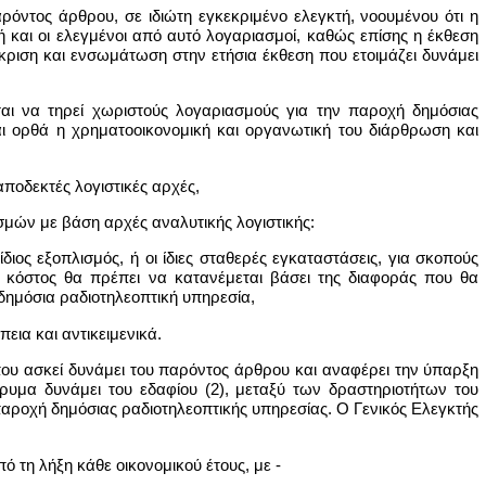
ρόντος άρθρου, σε ιδιώτη εγκεκριμένο ελεγκτή, νοουμένου ότι η
τή και οι ελεγμένοι από αυτό λογαριασμοί, καθώς επίσης η έκθεση
γκριση και ενσωμάτωση στην ετήσια έκθεση που ετοιμάζει δυνάμει
αι να τηρεί χωριστούς λογαριασμούς για την παροχή δημόσιας
αι ορθά η χρηματοοικονομική και οργανωτική του διάρθρωση και
ποδεκτές λογιστικές αρχές,
σμών με βάση αρχές αναλυτικής λογιστικής:
ίδιος εξοπλισμός, ή οι ίδιες σταθερές εγκαταστάσεις, για σκοπούς
ο κόστος θα πρέπει να κατανέμεται βάσει της διαφοράς που θα
 δημόσια ραδιοτηλεοπτική υπηρεσία,
εια και αντικειμενικά.
 που ασκεί δυνάμει του παρόντος άρθρου και αναφέρει την ύπαρξη
ρυμα δυνάμει του εδαφίου (2), μεταξύ των δραστηριοτήτων του
παροχή δημόσιας ραδιοτηλεοπτικής υπηρεσίας. Ο Γενικός Ελεγκτής
 τη λήξη κάθε οικονομικού έτους, με -