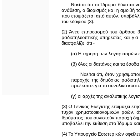
Νοείται ότι το Ίδρυμα δύναται 
ανάθεση, ο διορισμός και η αμοιβή τ
που ετοιμάζεται από αυτόν, υποβάλλο
του εδαφίου (3).
(2) Άνευ επηρεασμού του άρθρου 3
ραδιοτηλεοπτικής υπηρεσίας και για
διασφαλίζει ότι -
(α) Η τήρηση των λογαριασμών εί
(β) όλες οι δαπάνες και τα έσοδ
Νοείται ότι, όταν χρησιμοπο
παροχής της δημόσιας ραδιοτηλ
προέκυπτε για το συνολικό κόστο
(γ) οι αρχές της αναλυτικής λογι
(3) Ο Γενικός Ελεγκτής ετοιμάζει ε
τυχόν χρηματοοικονομικών ροών, όπ
Ιδρύματος που συνιστούν παροχή δημ
υποβάλλει την έκθεση στο Ίδρυμα και
(4) Το Υπουργείο Εσωτερικών οφείλει