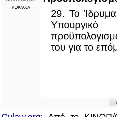
ΚΕΦ.300Α
29. Το Ίδρυμα
Υπουργικό
προϋπολογισμ
του για το επό
Π
Cylaw.org
: Από το ΚΙΝOΠ/