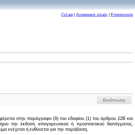
CyLaw
|
Αναφορικά μ'εμάς
|
Επικοινωνία
Εκτύπωση
έρεται στην παράγραφο (δ) του εδαφίου (1) του άρθρου 22Β και
ήριο την έκδοση απαγορευτικού ή προστακτικού διατάγματος,
υμα ενέχεται ή ευθύνεται για την παράβαση.