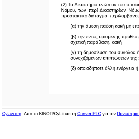
(2) Το Δικαστήριο ενώπιον του οποίο
Νόμου, των περί Δικαστηρίων Νόμων
προστακτικό διάταγμα, περιλαμβανομέ
(α) την άμεση παύση και/ή μη ε
(β) την εντός ορισμένης προθε
σχετική παράβαση, και/ή
(γ) τη δημοσίευση του συνόλου
συνεχιζόμενων επιπτώσεων της 
(δ) οποιαδήποτε άλλη ενέργεια ή
Cylaw.org
: Από το ΚΙΝOΠ/CyLii και τη
ConvertPLC
για τον
Παγκύπριο 