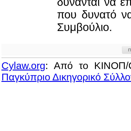
δύνανται να ε
που δυνατό ν
Συμβούλιο.
Π
Cylaw.org
: Από το ΚΙΝOΠ/
Παγκύπριο Δικηγορικό Σύλλο