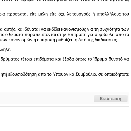
τοια πρόσωπα, είτε μέλη είτε όχι, λειτουργούς ή υπαλλήλους του
α αυτής, και δύναται να εκδίδει κανονισμούς για τη συχνότητα των
 οποίο θέματα παραπέμπονται στην Επιτροπή για συμβουλή από το
ων κανονισμών η επιτροπή ρυθμίζει τη δική της διαδικασίας.
λληλη.
 Ιδρύματος τέτοια επιδόματα και έξοδα όπως το Ίδρυμα δυνατό να
 ρητή εξουσιοδότηση από το Υπουργικό Συμβούλιο, σε οποιοδήποτε
Εκτύπωση