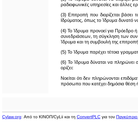
ραδιοφωνικές υπηρεσίες και άλλες ερ
(3) Επιτροπή που διορίζεται βάσει 
Ιδρύματος, όπως το Ίδρυμα δυνατό ν
(4) Το Ίδρυμα προνοεί για Πρόεδρο ή
συνεδριάσεων, τη σύγκληση των συνε
Ίδρυμα και τη συμβουλή της επιτροπή
(5) Το Ίδρυμα παρέχει τέτοια γραμμα
(6) Το Ίδρυμα δύναται να πληρώνει σ
ορίζει:
Νοείται ότι δεν πληρώνονται επιδόμα
πρόσωπο που κατέχει δημόσια θέση ή 
Cylaw.org
: Από το ΚΙΝOΠ/CyLii και τη
ConvertPLC
για τον
Παγκύπριο 