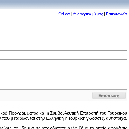
CyLaw
|
Αναφορικά μ'εμάς
|
Επικοινωνία
Εκτύπωση
νικού Προγράμματος και η Συμβουλευτική Επιτροπή του Τουρκικού
υ μεταδίδονται στην Ελληνική ή Τουρκική γλώσσες, αντίστοιχα.
υλεύουν το Ίδρυμα σε οποιοδήποτε άλλο θέμα το οποίο αφορά τις