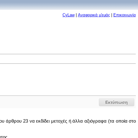
CyLaw
|
Αναφορικά μ'εμάς
|
Επικοινωνία
Εκτύπωση
 του άρθρου 23 να εκδίδει μετοχές ή άλλα αξιόγραφα (τα οποία στο
τος.