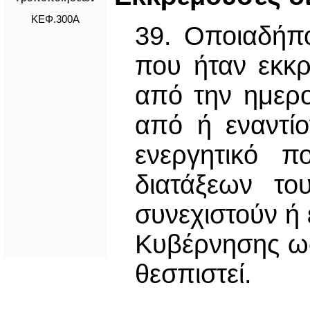
ΚΕΦ.300Α
39. Οποιαδήπ
που ήταν εκκ
από την ημερο
από ή εναντί
ενεργητικό π
διατάξεων το
συνεχιστούν ή 
Κυβέρνησης ωσ
θεσπιστεί.