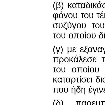
(β) καταδικά
φόvoυ του τέ
συζύγου το
του oπoίoυ δ
(γ) με εξαν
προκάλεσε 
του oπoίoυ 
καταρτίσει δ
που ήδη έγιν
(δ) παρεμ