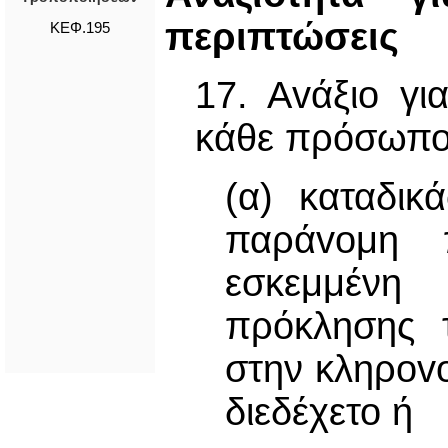
περιπτώσεις
ΚΕΦ.195
17. Αvάξιo γι
κάθε πρόσωπο 
(α) καταδικ
παράvoμη 
εσκεμμένη
πρόκλησης 
στην κληρovo
διεδέχετο ή