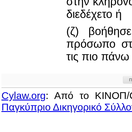
στην κληρovo
διεδέχετο ή
(ζ) βοήθησ
πρόσωπο στ
τις πιο πάνω
Π
Cylaw.org
: Από το ΚΙΝOΠ/
Παγκύπριο Δικηγορικό Σύλλο