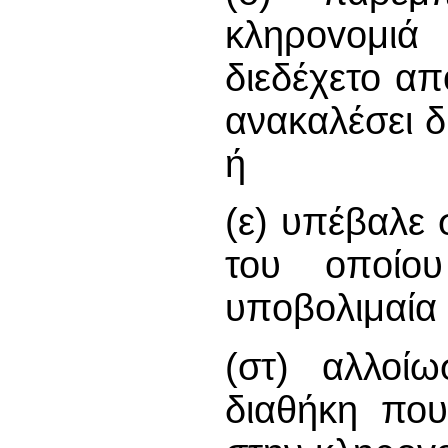
κληρovoμιά
διεδέχετο απ
ανακαλέσει δ
ή
(ε) υπέβαλε
του oπoίoυ
υπoβoλιμαία 
(στ) αλλοί
διαθήκη πο