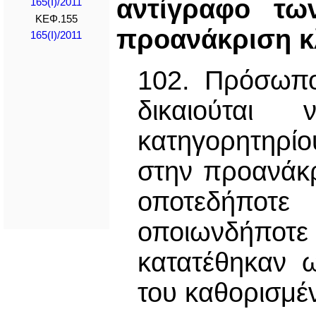
αντίγραφο τω
165(I)/2011
ΚΕΦ.155
προανάκριση κ
165(I)/2011
102. Πρόσωπο
δικαιούται
κατηγορητηρί
στην προανάκρ
οποτεδήποτε
οποιωνδήπ
κατατέθηκαν 
του καθορισμέ