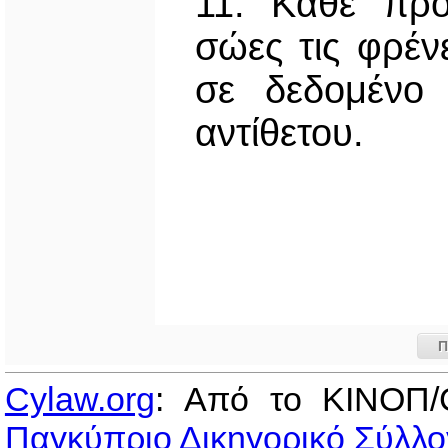
11. Κάθε πρό
σώες τις φρένε
σε δεδομένο 
αντίθετου.
Π
Cylaw.org
: Από το ΚΙΝOΠ/
Παγκύπριο Δικηγορικό Σύλλο