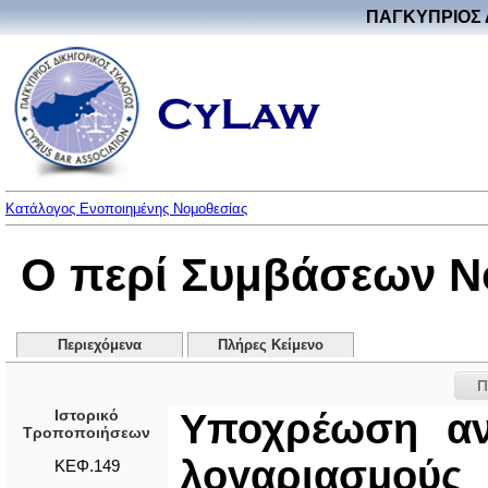
ΠΑΓΚΥΠΡΙΟΣ 
Κατάλογος Ενοποιημένης Νομοθεσίας
Ο περί Συμβάσεων Ν
Περιεχόμενα
Πλήρες Κείμενο
Π
Ιστορικό
Υποχρέωση αν
Τροποποιήσεων
λογαριασμούς
ΚΕΦ.149