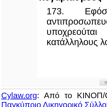
173. Εφό
αντιπροσωπ
υποχρεούτα
κατάλληλους λ
Π
Cylaw.org
: Από το ΚΙΝOΠ/
Παγκύπριο Δικηγορικό Σύλλο