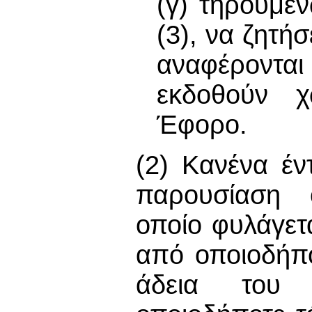
(γ) τηρουμέ
(3), να ζητή
αναφέροντ
εκδοθούν χ
Έφορο.
(2) Κανένα έν
παρουσίαση 
οποίο φυλάγετ
από οποιοδήπο
άδεια του Δ