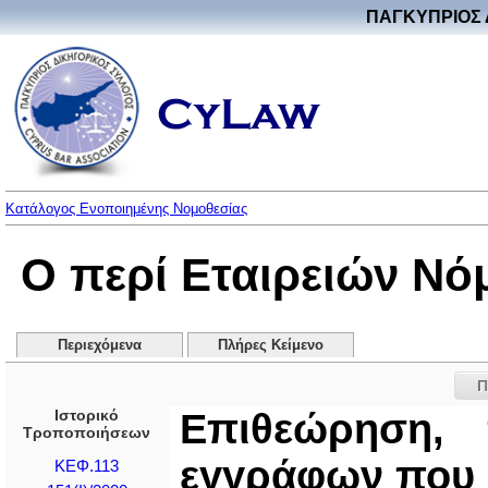
ΠΑΓΚΥΠΡΙΟΣ 
Κατάλογος Ενοποιημένης Νομοθεσίας
Ο περί Εταιρειών Νό
Περιεχόμενα
Πλήρες Κείμενο
Π
Ιστορικό
Επιθεώρηση, 
Τροποποιήσεων
εγγράφων που 
ΚΕΦ.113