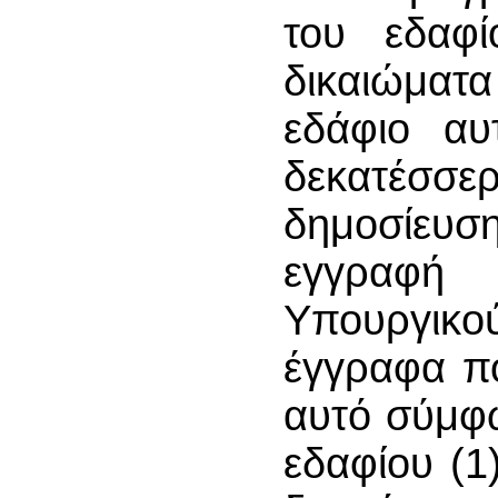
του εδαφ
δικαιώματ
εδάφιο αυ
δεκατέσσερ
δημοσίευ
εγγραφή
Υπουργικού
έγγραφα π
αυτό σύμφ
εδαφίου (1