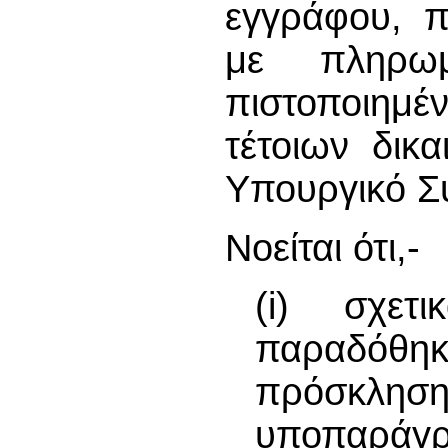
εγγράφου, π
με πληρωμ
πιστοποιημ
τέτοιων δικ
Υπουργικό Σ
Νοείται ότι,-
(i) σχε
παραδόθη
πρόσκληση
υποπαράγρ