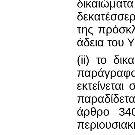
δικαιώμα
δεκατέσσερ
της πρόσκ
άδεια του 
(ii) το δι
παράγραφο
εκτείνεται
παραδίδε
άρθρο 34
περιουσιακ