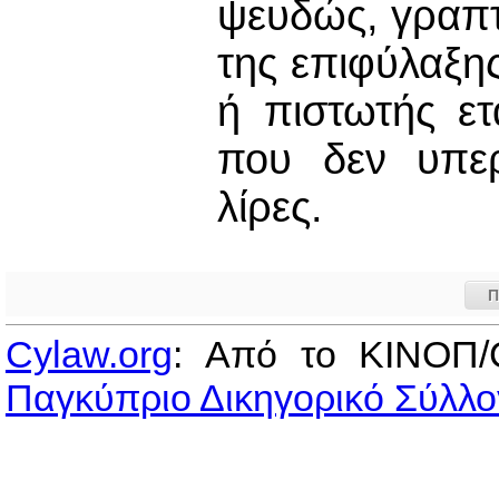
ψευδώς, γραπτώ
της επιφύλαξης 
ή πιστωτής ετ
που δεν υπερ
λίρες.
Π
Cylaw.org
: Από το ΚΙΝOΠ/
Παγκύπριο Δικηγορικό Σύλλο