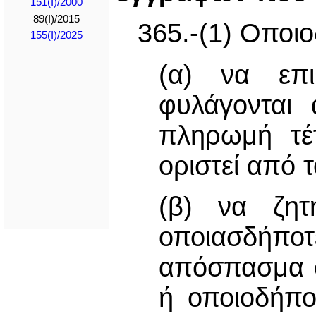
151(I)/2000
89(I)/2015
365.-(1) Οποι
155(I)/2025
(α) να επ
φυλάγονται 
πληρωμή τέτ
οριστεί από 
(β) να ζητή
οποιασδήποτ
απόσπασμα ο
ή οποιοδήπο