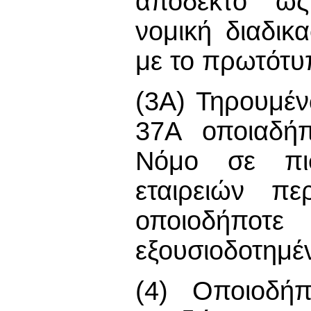
αποδεκτό ως
νομική διαδικα
με το πρωτότυ
(3Α) Τηρουμέ
37Α οποιαδή
Νόμο σε πι
εταιρειών πε
οποιοδήποτε
εξουσιοδοτημέ
(4) Οποιοδή