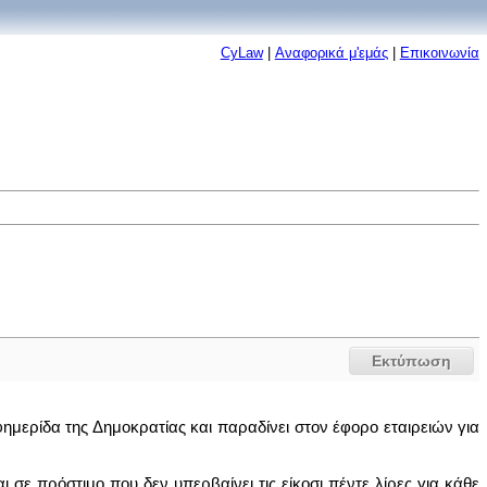
CyLaw
|
Αναφορικά μ'εμάς
|
Επικοινωνία
Εκτύπωση
ημερίδα της Δημοκρατίας και παραδίνει στον έφορο εταιρειών για
 σε πρόστιμο που δεν υπερβαίνει τις είκοσι πέντε λίρες για κάθε