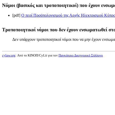
Νόμοι (βασικός και τροποποιητικοί) που έχουν ενσωμ
[pdf]
Ο περί Προϋπολογισμού της Αρχής Ηλεκτρισμού Κύπρου
Τροποποιητικοί νόμοι που δεν έχουν ενσωματωθεί στο
Δεν υπάρχουν τροποποιητικοί νόμοι που να μην έχουν ενσωμα
cylaw.org
: Από το ΚΙΝOΠ/CyLii για τον
Παγκύπριο Δικηγορικό Σύλλογο