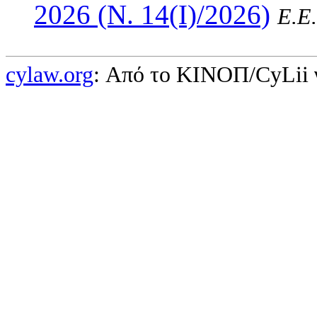
2026 (Ν. 14(I)/2026)
Ε.Ε.
cylaw.org
: Από το ΚΙΝOΠ/CyLii 