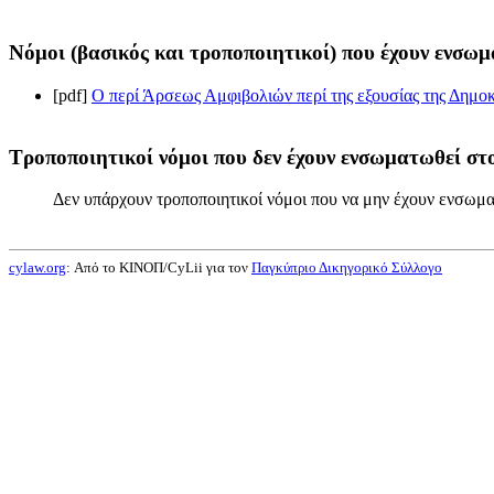
Νόμοι (βασικός και τροποποιητικοί) που έχουν ενσωμ
[pdf]
Ο περί Άρσεως Αμφιβολιών περί της εξουσίας της Δημοκ
Τροποποιητικοί νόμοι που δεν έχουν ενσωματωθεί στο
Δεν υπάρχουν τροποποιητικοί νόμοι που να μην έχουν ενσωμα
cylaw.org
: Από το ΚΙΝOΠ/CyLii για τον
Παγκύπριο Δικηγορικό Σύλλογο