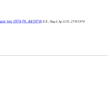
μος του 1974 (Ν. 44/1974)
Ε.Ε., Παρ.Ι, Αρ.1135, 27/9/1974