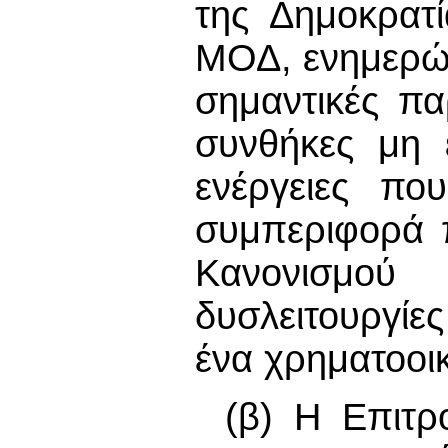
της Δημοκρατί
ΜΟΔ, ενημερώ
σημαντικές π
συνθήκες μη 
ενέργειες πο
συμπεριφορά 
Κανονισμού
δυσλειτουργί
ένα χρηματοοι
(β) Η Επιτρ