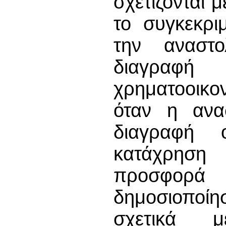
σχετίζονται 
το συγκεκρι
την αναστ
διαγραφ
χρηματοοικο
όταν η ανα
διαγραφή 
κατάχρηση
προσφορ
δημοσιοποίη
σχετικά