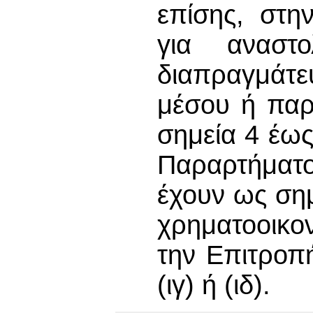
επίσης, στ
για ανασ
διαπραγμάτε
μέσου ή παρ
σημεία 4 έως
Παραρτήματο
έχουν ως ση
χρηματοοικο
την Επιτροπ
(ιγ) ή (ιδ).