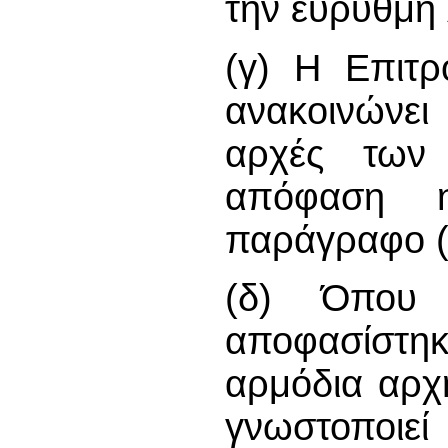
την εύρυθμη 
(γ) Η Επιτρ
ανακοινώνει
αρχές των
απόφαση η
παράγραφο (
(δ) Όπου
αποφασίστηκ
αρμόδια αρχ
γνωστοποι