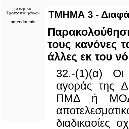
Ιστορικό
ΤΜΗΜΑ 3 - Διαφάν
Τροποποιήσεων
amendments
Παρακολούθη
τους κανόνες 
άλλες εκ του ν
32.-(1)(α) Ο
αγοράς της Δη
ΠΜΔ ή ΜΟΔ 
αποτελεσμα
διαδικασίες σ