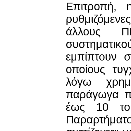
Επιτροπή, 
ρυθμιζόμεν
άλλους 
συστηματικ
εμπίπτουν σ
οποίους τυγ
λόγω χρημ
παράγωγα πο
έως 10 το
Παραρτήματ