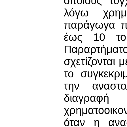
οποίους τυγ
λόγω χρημ
παράγωγα πο
έως 10 το
Παραρτήματ
σχετίζονται 
το συγκεκρι
την αναστ
διαγραφ
χρηματοοικο
όταν η ανα