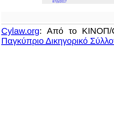
87(I)/2017
Cylaw.org
: Από το ΚΙΝOΠ/
Παγκύπριο Δικηγορικό Σύλλο