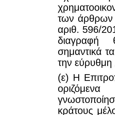
χρηματοοικο
των άρθρων 
αριθ. 596/20
διαγραφή
σημαντικά τ
την εύρυθμη 
(ε) Η Επιτρο
οριζόμεν
γνωστοποίη
κράτους μέλ