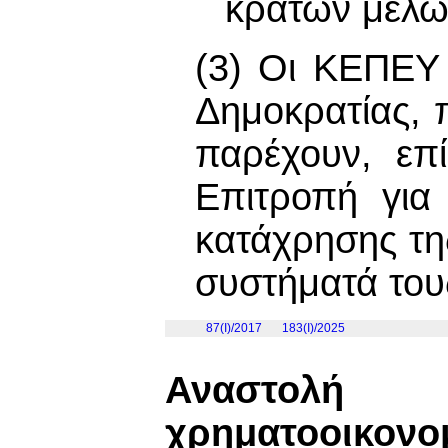
κρατών μελώ
(3) Οι ΚΕΠΕΥ 
Δημοκρατίας, 
παρέχουν, επ
Επιτροπή για
κατάχρησης τη
συστήματά του
87(I)/2017
183(I)/2025
Αναστολ
χρηματοοικ