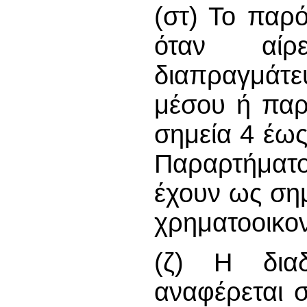
(στ) Το παρό
όταν αίρ
διαπραγμάτε
μέσου ή παρ
σημεία 4 έως
Παραρτήματο
έχουν ως ση
χρηματοοικον
(ζ) Η διαδ
αναφέρεται 