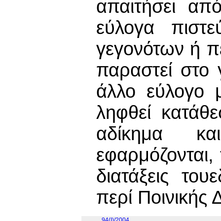
απαιτήσει απ
εύλογα πιστε
γεγονότων ή π
παραστεί στο 
άλλο εύλογο μ
ληφθεί κατάθ
αδίκημα κα
εφαρμόζονται,
διατάξεις του
περί Ποινικής 
94(I)/2004