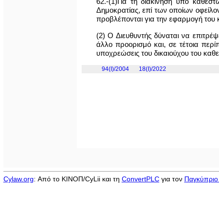
62.-(1)Για τη διακίνηση υπό καθε
Δημοκρατίας, επί των οποίων οφείλο
προβλέπονται για την εφαρμογή του 
(2) Ο Διευθυντής δύναται να επιτρέ
άλλο προορισμό και, σε τέτοια περί
υποχρεώσεις του δικαιούχου του καθ
94(I)/2004
18(I)/2022
Cylaw.org
: Από το ΚΙΝOΠ/CyLii και τη
ConvertPLC
για τον
Παγκύπριο 