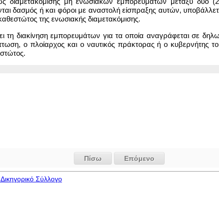
στώς διαμετακόμισης μη ενωσιακών εμπορευμάτων μεταξύ δύο (2
νται δασμός ή και φόροι με αναστολή είσπραξης αυτών, υποβάλλετ
καθεστώτος της ενωσιακής διαμετακόμισης.
ψει τη διακίνηση εμπορευμάτων για τα οποία αναγράφεται σε δηλ
πτωση, ο πλοίαρχος και ο ναυτικός πράκτορας ή ο κυβερνήτης το
εστώτος.
Πίσω
Επόμενο
Δικηγορικό Σύλλογο