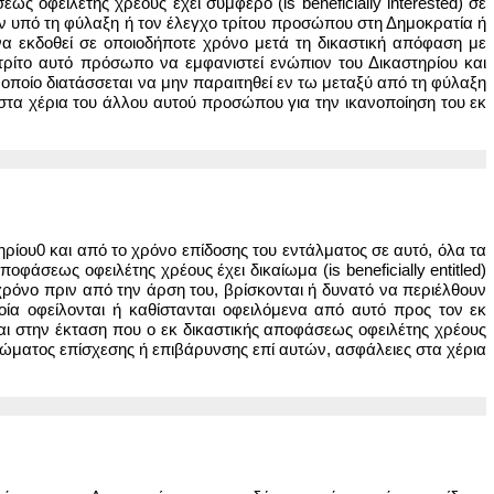
ς οφειλέτης χρέους έχει συμφέρο (is beneficially interested) σε
ν υπό τη φύλαξη ή τον έλεγχο τρίτου προσώπου στη Δημοκρατία ή
να εκδοθεί σε οποιοδήποτε χρόνο μετά τη δικαστική απόφαση με
τρίτο αυτό πρόσωπο να εμφανιστεί ενώπιον του Δικαστηρίου και
το οποίο διατάσσεται να μην παραιτηθεί εν τω μεταξύ από τη φύλαξη
ι στα χέρια του άλλου αυτού προσώπου για την ικανοποίηση του εκ
ηρίου0 και από το χρόνο επίδοσης του εντάλματος σε αυτό, όλα τα
φάσεως οφειλέτης χρέους έχει δικαίωμα (is beneficially entitled)
 χρόνο πριν από την άρση του, βρίσκονται ή δυνατό να περιέλθουν
ία οφείλονται ή καθίστανται οφειλόμενα από αυτό προς τον εκ
αι στην έκταση που ο εκ δικαστικής αποφάσεως οφειλέτης χρέους
ιώματος επίσχεσης ή επιβάρυνσης επί αυτών, ασφάλειες στα χέρια