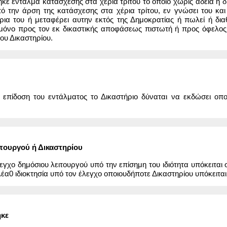
ε ένταλμα κατάσχεσης στα χέρια τρίτου το οποίο χωρίς άδεια ή δ
ό την άρση της κατάσχεσης στα χέρια τρίτου, εν γνώσει του και
ρια του ή μεταφέρει αυτην εκτός της Δημοκρατίας ή πωλεί ή διαθ
όνο προς τον εκ δικαστικής αποφάσεως πιστωτή ή προς όφελος αυτ
ου Δικαστηρίου.
 επίδοση του εντάλματος το Δικαστήριο δύναται να εκδώσει οπο
ιτουργού ή Δικαστηρίου
έλεγχο δημόσιου λειτουργού υπό την επίσημη του ιδιότητα υπόκειτα
έα0 ιδιοκτησία υπό τον έλεγχο οποιουδήποτε Δικαστηρίου υπόκειται
ηκε