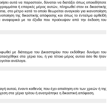
ιήσει αυτά να παραστούν, δύναται να διατάξει όπως οποιοδήποτε
ζογραμμάτια ή επαρκές μέρος αυτών, πληρωθεί στον εκ δικαστικής
, στο μέτρο κατά το οποίο θεωρείται αναγκαίο για ικανοποίηση
νοποίηση της δικαστικής απόφασης και όπως το ένταλμα αρθεί0ή
αγμα αναφορικά με τα έξοδα που προέκυψαν από την έκδοση του
φωθεί με διάταγμα του Δικαστηρίου που εκδόθηκε δυνάμει του
κατασχέθηκε στα χέρια του, ή για τέτοιο μέρος αυτού όσο θα ήταν
ργείται ανάλογα.
ή αυτού, έναντι καθενός που έχει απαίτηση επι των χρεών ή της
χεση στα χέρια τρίτου ή ανατράπηκε η δικαστική απόφαση.