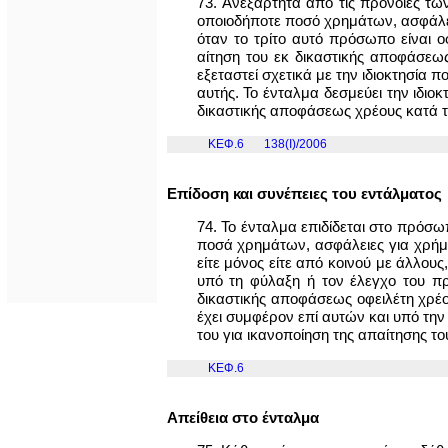
73. Ανεξάρτητα από τις πρόνοιες των
οποιοδήποτε ποσό χρημάτων, ασφάλει
όταν το τρίτο αυτό πρόσωπο είναι ο
αίτηση του εκ δικαστικής αποφάσεως
εξεταστεί σχετικά με την ιδιοκτησία 
αυτής. Το ένταλμα δεσμεύει την ιδιο
δικαστικής αποφάσεως χρέους κατά τ
ΚΕΦ.6
138(I)/2006
Επίδοση και συνέπειες του εντάλματος
74. Το ένταλμα επιδίδεται στο πρόσω
ποσά χρημάτων, ασφάλειες για χρήματα
είτε μόνος είτε από κοινού με άλλου
υπό τη φύλαξη ή τον έλεγχο του πρ
δικαστικής αποφάσεως οφειλέτη χρέο
έχει συμφέρον επί αυτών και υπό την
του για ικανοποίηση της απαίτησης τ
ΚΕΦ.6
Απείθεια στο ένταλμα