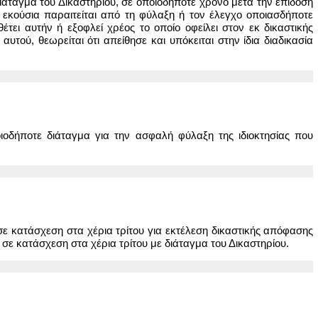
ιάταγμα του Δικαστηρίου, σε οποιοδήποτε χρόνο μετά την επίδοση
 εκούσια παραιτείται από τη φύλαξη ή τον έλεγχο οποιασδήποτε
έτει αυτήν ή εξοφλεί χρέος το οποίο οφείλει στον εκ δικαστικής
ού, θεωρείται ότι απείθησε και υπόκειται στην ίδια διαδικασία
ιοδήποτε διάταγμα για την ασφαλή φύλαξη της ιδιοκτησίας που
ι σε κατάσχεση στα χέρια τρίτου για εκτέλεση δικαστικής απόφασης
 σε κατάσχεση στα χέρια τρίτου με διάταγμα του Δικαστηρίου.