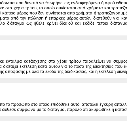
πρόσωπα που δυνατό να θεωρήσει ως ενδιαφερόμενα ή αφού ειδοπο
κε στα χέρια τρίτου, το οποίο συνίσταται από χρήματα και τραπε
άποιο μέρος που δεν συνίσταται από χρήματα ή τραπεζογραμμάτια
ρήματα από την πώληση ή επαρκές μέρος αυτών διατεθούν για ικα
λο διάταγμα ως ήθελε κρίνει δίκαιο0 και εκδίδει τέτοιο διάτ
κε ένταλμα κατάσχεσης στα χέρια τρίτου παραλείψει να συμμορ
α διατάξει εκτέλεση κατά αυτού για το ποσό της ιδιοκτησίας που 
ής απόφασης με όλα τα έξοδα της διαδικασίας, και η εκτέλεση διενε
ό το πρόσωπο στο οποίο επιδόθηκε αυτό, αποτελεί έγκυρη απαλλαγ
να διέθεσε σύμφωνα με το διάταγμα, παρόλο ότι ακυρώθηκε η κατάσ