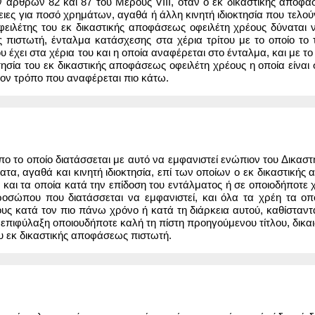
 άρθρων 82 και 87 του Μέρους VIII, όταν ο εκ δικαστικής αποφάσεω
ες για ποσό χρημάτων, αγαθά ή άλλη κινητή ιδιοκτησία που τελού
φειλέτης του εκ δικαστικής αποφάσεως οφειλέτη χρέους δύναται 
 πιστωτή, ένταλμα κατάσχεσης στα χέρια τρίτου με το οποίο το 
που έχει στα χέρια του και η οποία αναφέρεται στο ένταλμα, και με 
κτησία του εκ δικαστικής αποφάσεως οφειλέτη χρέους η οποία είνα
ον τρόπο που αναφέρεται πιο κάτω.
πο το οποίο διατάσσεται με αυτό να εμφανιστεί ενώπιον του Δικαστ
, αγαθά και κινητή ιδιοκτησία, επί των οποίων ο εκ δικαστικής απο
ς, και τα οποία κατά την επίδοση του εντάλματος ή σε οποιοδήποτε
οσώπου που διατάσσεται να εμφανιστεί, και όλα τα χρέη τα οπο
υς κατά τον πιο πάνω χρόνο ή κατά τη διάρκεια αυτού, καθίσταντ
 επιφύλαξη οποιουδήποτε καλή τη πίστη προηγούμενου τίτλου, δικα
ου εκ δικαστικής αποφάσεως πιστωτή.