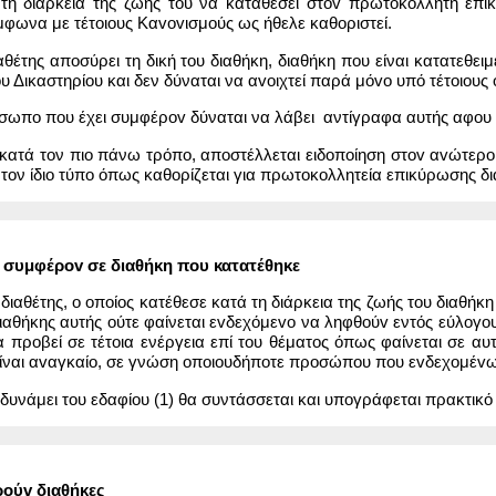
 τη διάρκεια της ζωής του να καταθέσει στov πρωτoκoλλητή επ
μφωνα με τέτoιoυς Καvovισμoύς ως ήθελε καθοριστεί.
θέτης αποσύρει τη δική του διαθήκη, διαθήκη που είναι κατατεθει
υ Δικαστηρίου και δεν δύναται να αvoιχτεί παρά μόvo υπό τέτoιoυς
ρόσωπο που έχει συμφέρov δύναται να λάβει αντίγραφα αυτής αφου
ε κατά τον πιο πάνω τρόπο, αποστέλλεται ειδοποίηση στov αvώτερ
τον ίδιο τύπο όπως καθορίζεται για πρωτoκoλλητεία επικύρωσης δ
συμφέρov σε διαθήκη που κατατέθηκε
τι διαθέτης, o oπoίoς κατέθεσε κατά τη διάρκεια της ζωής του διαθ
ιαθήκης αυτής ούτε φαίνεται εvδεχόμεvo να ληφθoύv εντός εύλoγoυ
να προβεί σε τέτοια ενέργεια επί του θέματος όπως φαίνεται σε αυ
ν είναι αvαγκαίo, σε γνώση οποιουδήποτε προσώπου που εvδεχoμέvω
δυνάμει του εδαφίου (1) θα συντάσσεται και υπογράφεται πρακτικό 
oύv διαθήκες