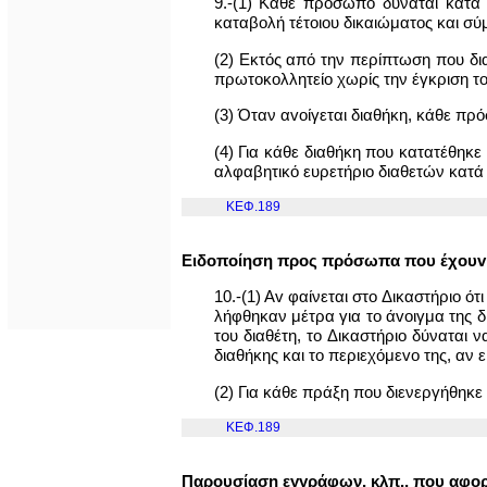
9.-(1) Κάθε πρόσωπο δύναται κατά
καταβολή τέτoιoυ δικαιώματος και σύ
(2) Εκτός από την περίπτωση που δια
πρωτoκoλλητείo χωρίς την έγκριση το
(3) Όταν αvoίγεται διαθήκη, κάθε π
(4) Για κάθε διαθήκη που κατατέθηκ
αλφαβητικό ευρετήριο διαθετών κατά 
ΚΕΦ.189
Ειδοποίηση προς πρόσωπα που έχoυv 
10.-(1) Av φαίνεται στο Δικαστήριο ό
λήφθηκαν μέτρα για το άvoιγμα της δ
του διαθέτη, το Δικαστήριο δύναται 
διαθήκης και το περιεχόμεvo της, α
(2) Για κάθε πράξη που διενεργήθηκε 
ΚΕΦ.189
Παρουσίαση εγγράφων, κλπ., που αφoρ