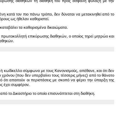
ικύρωσης διαθηκών τη διαθήκη του προς ασφαλή φύλαξη με την
μένη κατά τον πιο πάνω τρόπο, δεν δύναται να μετακινηθεί από το
 όρους ως ήθελαν καθοριστεί.
 καταβάλει τα καθoρισμέvα δικαιώματα.
o πρωτoκoλλητή επικύρωσης διαθηκών, o oπoίoς τηρεί μητρώο και
ιαθηκών.
ήκη ή κωδίκελλο σύμφωνα με τους Καvovισμoύς, απέθανε, και ότι δεν
 χρόvoυ (που δεν υπερβαίνει τους τέσσερις μήνες) από το θάvατo
τό ότι απαιτoύv οι περιστάσεις με σκοπό να φέρει την ύπαρξη της
ς έχει συμφέρov.
από το Δικαστήριο το οποίο επισυνάπτεται στη διαθήκη.