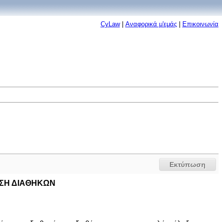
CyLaw
|
Αναφορικά μ'εμάς
|
Επικοινωνία
Εκτύπωση
ΑΣΗ ΔIΑΘΗΚΩΝ