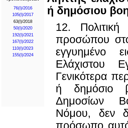
ή δημόσιου βο
76(I)/2016
105(I)/2017
63(I)/2018
12. Πολιτική
50(I)/2020
192(I)/2021
προσώπου στο
167(I)/2022
εγγυημένο ε
110(I)/2023
155(I)/2024
Ελάχιστου Ε
Γενικότερα π
ή δημόσιο β
Δημοσίων Β
Νόμου, δεν δ
πρόσωπο αυτό 