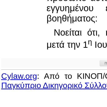
εγγυημένου ε
βοηθήματος:
Νοείται ότι
η
μετά την 1
Ιου
Π
Cylaw.org
: Από το ΚΙΝOΠ/
Παγκύπριο Δικηγορικό Σύλλο