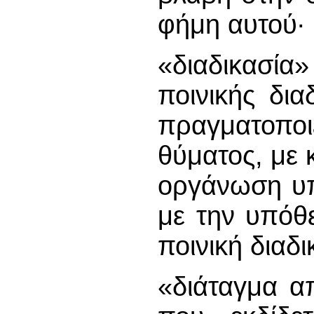
φήμη αυτού∙
«διαδικασί
ποινικής δια
πραγματοποιε
θύματος, με 
οργάνωση υπ
με την υπόθε
ποινική διαδι
«διάταγμα α