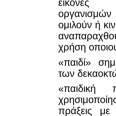
εικόνες α
οργανισμώ
ομιλούν ή κι
αναπαραχθο
χρήση οποιου
«παιδί» σημ
των δεκαοκτώ
«παιδική 
χρησιμοποίη
πράξεις με