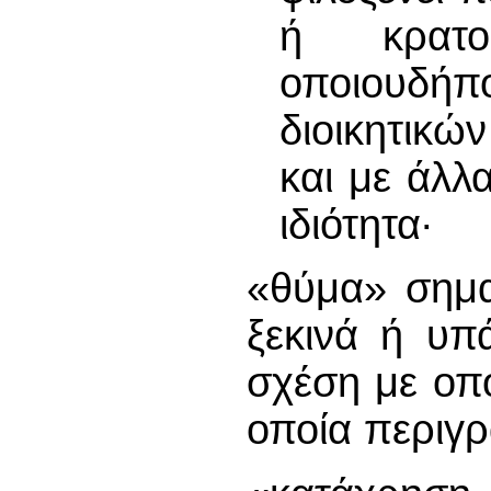
ή κρατο
οποιουδ
διοικητικ
και με άλ
ιδιότητα∙
«θύμα» σημαί
ξεκινά ή υπά
σχέση με οπ
οποία περιγ