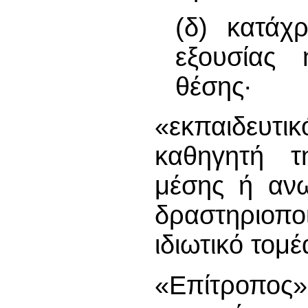
(δ) κατάχ
εξουσίας 
θέσης∙
«εκπαιδευτ
καθηγητή τη
μέσης ή ανω
δραστηριοπ
ιδιωτικό τομέ
«Επίτροπος»