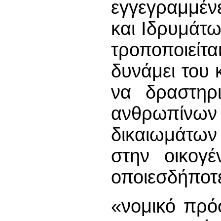
εγγεγραμμέν
και Ιδρυμάτ
τροποποιείτα
δυνάμει του 
να δραστηρι
ανθρωπίν
δικαιωμάτων 
στην οικογέ
οποιεσδήποτε
«νομικό πρό