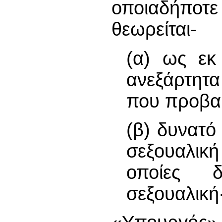
οποιαδήπο
θεωρείται-
(α) ως εκ
ανεξάρτητ
που προβαί
(β) δυνατό
σεξουαλικ
οποίες δ
σεξουαλική