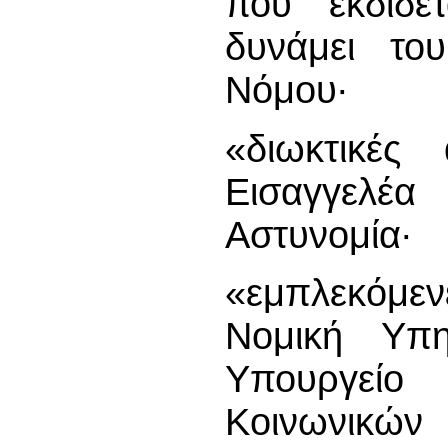
που εκδίδε
δυνάμει το
Νόμου∙
«διωκτικές
Εισαγγελέα
Αστυνομία∙
«εμπλεκόμε
Νομική Υπη
Υπουργείο
Κοινωνικών