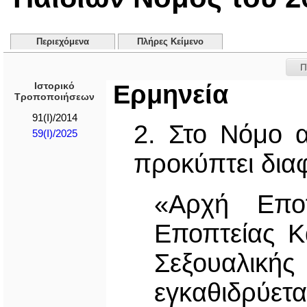
Περιεχόμενα
Πλήρες Κείμενο
Π
Ιστορικό
Ερμηνεία
Τροποποιήσεων
91(Ι)/2014
2. Στο Νόμο α
59(I)/2025
προκύπτει διαφ
«Αρχή Εποπ
Εποπτείας Κ
Σεξουαλική
εγκαθιδρύετα