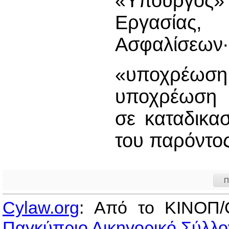
«Υπουργός
Εργασίας,
Ασφαλίσεων∙
«υποχρέωση 
υποχρέωση κ
σε καταδικα
του παρόντο
Π
Cylaw.org
: Από το ΚΙΝOΠ/
Παγκύπριο Δικηγορικό Σύλλο