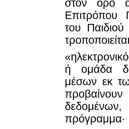
στον όρο 
Επιτρόπου 
του Παιδιού
τροποποιείται
«ηλεκτρονικ
ή ομάδα δ
μέσων εκ τω
προβαίνουν
δεδομένων,
πρόγραμμα∙