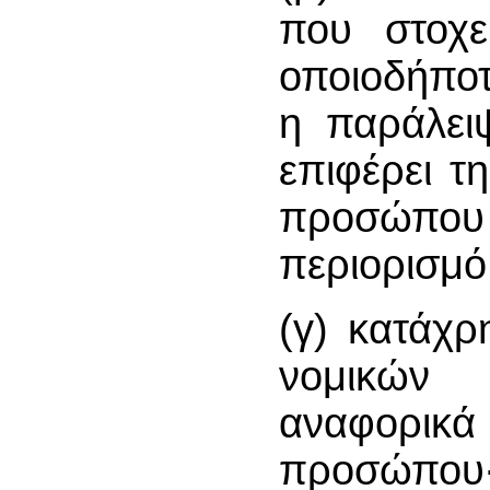
που στοχε
οποιοδήπο
η παράλει
επιφέρει τ
προσώπου
περιορισμ
(γ) κατάχ
νομικών 
αναφορικά
προσώπου∙