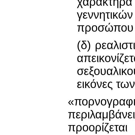
χαρακτήρ
γεννητικ
προσώπου ε
(δ) ρεαλιστ
απεικονίζ
σεξουαλικ
εικόνες τω
«πορνογρ
περιλαμβάνε
προορίζετα