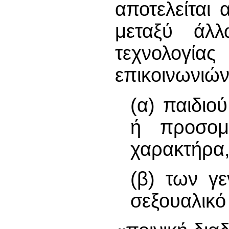
αποτελείται
μεταξύ άλ
τεχνολογία
επικοινωνιών
(α) παιδιο
ή προσομ
χαρακτήρα,
(β) των γ
σεξουαλικό