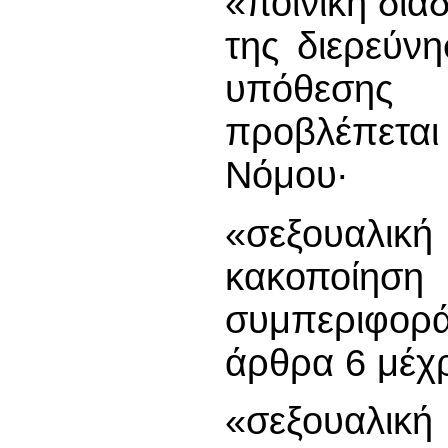
«ποινική δια
της διερεύνη
υπόθεσης 
προβλέπεται
Νόμου∙
«σεξουαλική
κακοποίηση
συμπεριφορ
άρθρα 6 μέχρ
«σεξουαλι