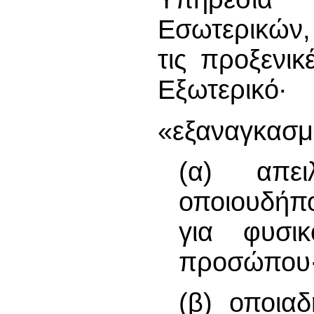
Εσωτερικών,
τις προξενι
Εξωτερικό∙
«εξαναγκασμ
(α) απει
οποιουδήπ
για φυσικ
προσώπου
(β) οποια