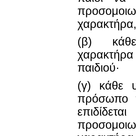
προσομοι
χαρακτήρα
(β) κάθε
χαρακτήρ
παιδιού·
(γ) κάθε υ
πρόσωπο π
επιδίδ
προσομοι