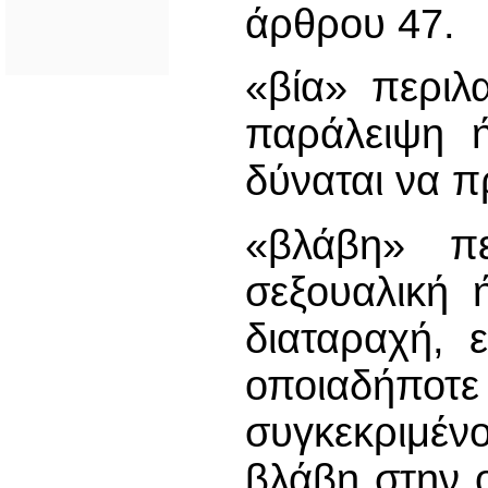
άρθρου 47.
«βία» περιλ
παράλειψη 
δύναται να π
«βλάβη» πε
σεξουαλική 
διαταραχή, 
οποιαδήπ
συγκεκριμ
βλάβη στην ο