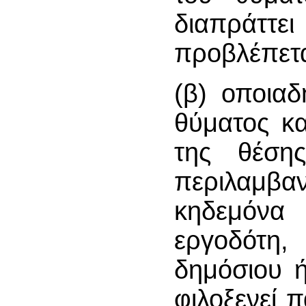
διαπράττ
προβλέπετα
(β) οποια
θύματος κ
της θέση
περιλαμβαν
κηδεμόνα 
εργοδότη
δημόσιου ή
φιλοξενεί π