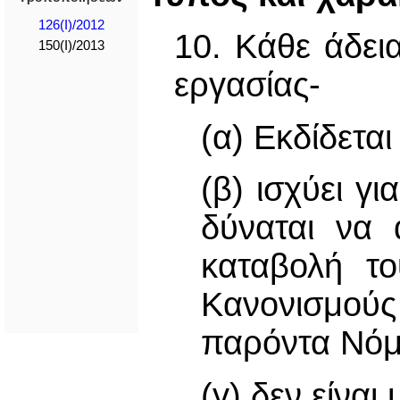
126(I)/2012
10. Κάθε άδει
150(I)/2013
εργασίας-
(α) Εκδίδετα
(β) ισχύει γ
δύναται να 
καταβολή το
Κανονισμούς
παρόντα Νόμ
(γ) δεν είναι