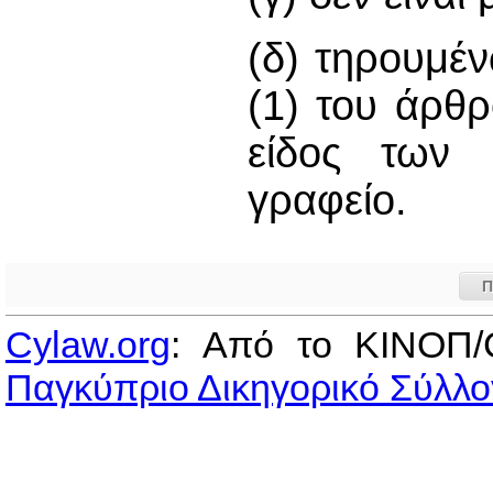
(δ) τηρουμέ
(1) του άρθρ
είδος των 
γραφείο.
Π
Cylaw.org
: Από το ΚΙΝOΠ/
Παγκύπριο Δικηγορικό Σύλλο