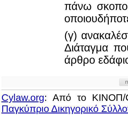
πάνω σκοπού
οποιουδήποτε
(γ) ανακαλέσ
Διάταγμα πο
άρθρο εδάφιο
Π
Cylaw.org
: Από το ΚΙΝOΠ/
Παγκύπριο Δικηγορικό Σύλλο