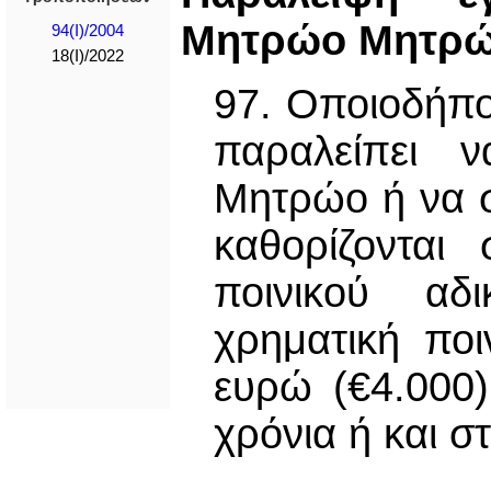
Μητρώο Μητρ
94(I)/2004
18(I)/2022
97. Οποιοδήπο
παραλείπει ν
Μητρώο ή να 
καθορίζονται
ποινικού αδ
χρηματική ποι
ευρώ (€4.000)
χρόνια ή και στ