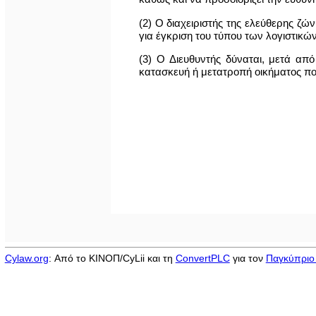
(2) Ο διαχειριστής της ελεύθερης ζ
για έγκριση του τύπου των λογιστικ
(3) Ο Διευθυντής δύναται, μετά απ
κατασκευή ή μετατροπή οικήματος πο
Cylaw.org
: Από το ΚΙΝOΠ/CyLii και τη
ConvertPLC
για τον
Παγκύπριο 