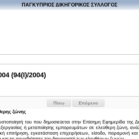
ΠΑΓΚΥΠΡΙΟΣ ΔΙΚΗΓΟΡΙΚΟΣ ΣΥΛΛΟΓΟΣ
4 (94(I)/2004)
Πίσω
Επόμενο
ύθερης ζώνης
ωστοποίησή του που δημοσιεύεται στην Επίσημη Εφημερίδα της Δημ
εξεργασίας ή μεταποίησης εμπορευμάτων σε ελεύθερη ζώνη, ανάλο
ή επιτήρηση, εγκατάσταση επιχειρήσεων, είσοδο, παραμονή κα
 και τις αρμοδιότητες του διαχειριστή των ελευθέρων ζωνών.