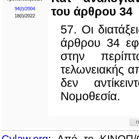
του άρθρου 34
94(I)/2004
18(I)/2022
57. Οι διατάξε
άρθρου 34 εφα
στην περίπ
τελωνειακής α
δεν αντίκει
Νομοθεσία.
Π
Cylaw.org
: Από το ΚΙΝOΠ/