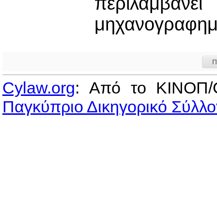
περιλαμβάνε
μηχανογραφημέ
Π
Cylaw.org
: Από το ΚΙΝOΠ/
Παγκύπριο Δικηγορικό Σύλλο