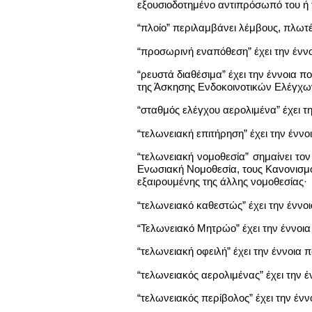
εξουσιοδοτημένο αντιπρόσωπό του ή 
“πλοίο” περιλαμβάνει λέμβους, πλωτ
“προσωρινή εναπόθεση” έχει την ένν
“ρευστά διαθέσιμα” έχει την έννοια 
της Άσκησης Ενδοκοινοτικών Ελέγχω
“σταθμός ελέγχου αερολιμένα” έχει τη
“τελωνειακή επιτήρηση” έχει την ένν
“τελωνειακή νομοθεσία” σημαίνει τον
Ενωσιακή Νομοθεσία, τους Κανονισμού
εξαιρουμένης της άλλης νομοθεσίας·
“τελωνειακό καθεστώς” έχει την ένν
“Τελωνειακό Μητρώο” έχει την έννοια
“τελωνειακή οφειλή” έχει την έννοια
“τελωνειακός αερολιμένας” έχει την έ
“τελωνειακός περίβολος” έχει την ένν