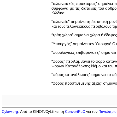
“τελωνειακός πράκτορας” σημαίνει 
σύμφωνα με τις διατάξεις του άρθρο
Κώδικα·
“τελωνείο” σημαίνει τη διοικητική μ
και τους τελωνειακούς περιβόλους της
“τρίτη χώρα” σημαίνει χώρα ή έδαφο
“Υπουργός” σημαίνει τον Υπουργό Οι
“φορολογικές επιβαρύνσεις” σημαίνε
“φόρος” περιλαμβάνει το φόρο καταν
Φόρων Κατανάλωσης Νόμο και τον πε
“φόρος κατανάλωσης” σημαίνει το φ
“φόρος προστιθέμενης αξίας” σημαίνε
Cylaw.org
: Από το ΚΙΝOΠ/CyLii και τη
ConvertPLC
για τον
Παγκύπριο 