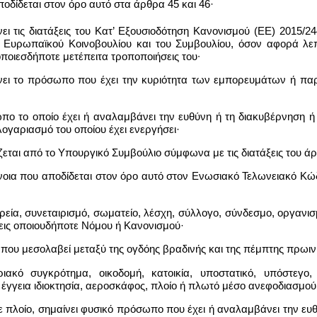
ποδίδεται στον όρο αυτό στα άρθρα 45 και 46·
ίνει τις διατάξεις του Κατ’ Εξουσιοδότηση Κανονισμού (ΕΕ) 2015/2
υ Ευρωπαϊκού Κοινοβουλίου και του Συμβουλίου, όσον αφορά λεπτ
ποιεσδήποτε μετέπειτα τροποποιήσεις του∙
ει το πρόσωπο που έχει την κυριότητα των εμπορευμάτων ή παρε
πο το οποίο έχει ή αναλαμβάνει την ευθύνη ή τη διακυβέρνηση ή
ογαριασμό του οποίου έχει ενεργήσει·
ίζεται από το Υπουργικό Συμβούλιο σύμφωνα με τις διατάξεις του ά
ννοια που αποδίδεται στον όρο αυτό στον Ενωσιακό Τελωνειακό Κώδικα
ρεία, συνεταιρισμό, σωματείο, λέσχη, σύλλογο, σύνδεσμο, οργαν
ξεις οποιουδήποτε Νόμου ή Κανονισμού·
α που μεσολαβεί μεταξύ της ογδόης βραδινής και της πέμπτης πρωι
κτιριακό συγκρότημα, οικοδομή, κατοικία, υποστατικό, υπόστ
γγεια ιδιοκτησία, αεροσκάφος, πλοίο ή πλωτό μέσο ανεφοδιασμού
πλοίο, σημαίνει φυσικό πρόσωπο που έχει ή αναλαμβάνει την ευθύ