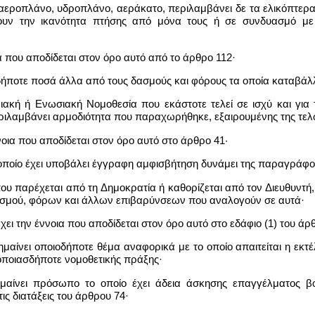
αεροπλάνο, υδροπλάνο, αεράκατο, περιλαμβάνει δε τα ελικόπτερα
ουν την ικανότητα πτήσης από μόνα τους ή σε συνδυασμό με
α που αποδίδεται στον όρο αυτό από το άρθρο 112·
δήποτε ποσά άλλα από τους δασμούς και φόρους τα οποία καταβάλλο
ιακή ή Ενωσιακή Νομοθεσία που εκάστοτε τελεί σε ισχύ και για 
ριλαμβάνει αρμοδιότητα που παραχωρήθηκε, εξαιρουμένης της τελ
νοια που αποδίδεται στον όρο αυτό στο άρθρο 41·
 οποίο έχει υποβάλει έγγραφη αμφισβήτηση δυνάμει της παραγράφ
ου παρέχεται από τη Δημοκρατία ή καθορίζεται από τον Διευθυντ
δασμού, φόρων και άλλων επιβαρύνσεων που αναλογούν σε αυτά·
ι την έννοια που αποδίδεται στον όρο αυτό στο εδάφιο (1) του άρ
αίνει οποιοδήποτε θέμα αναφορικά με το οποίο απαιτείται η εκτ
 οποιασδήποτε νομοθετικής πράξης·
μαίνει πρόσωπο το οποίο έχει άδεια άσκησης επαγγέλματος βο
ις διατάξεις του άρθρου 74·