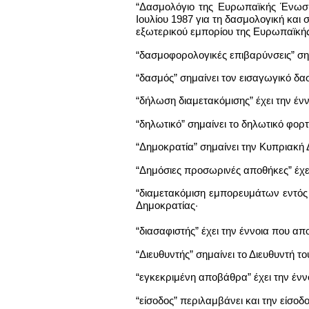
“Δασμολόγιο της Ευρωπαϊκής Ένωση
Ιουλίου 1987 για τη δασμολογική και σ
εξωτερικού εμπορίου της Ευρωπαϊκής
“δασμοφορολογικές επιβαρύνσεις” ση
“δασμός” σημαίνει τον εισαγωγικό δα
“δήλωση διαμετακόμισης” έχει την έν
“δηλωτικό” σημαίνει το δηλωτικό φορτ
“Δημοκρατία” σημαίνει την Κυπριακή
“Δημόσιες προσωρινές αποθήκες” έχει
“διαμετακόμιση εμπορευμάτων εντός 
Δημοκρατίας·
“διασαφιστής” έχει την έννοια που α
“Διευθυντής” σημαίνει το Διευθυντή 
“εγκεκριμένη αποβάθρα” έχει την ένν
“είσοδος” περιλαμβάνει και την είσο