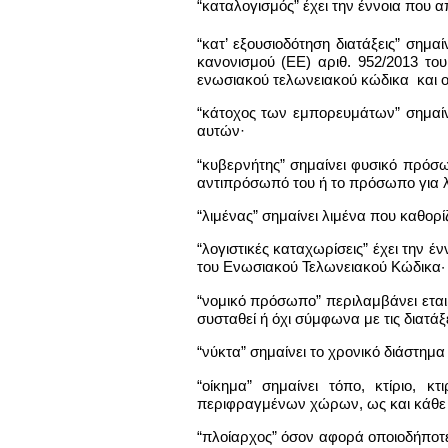
“καταλογισμός” έχει την έννοια που α
“κατ’ εξουσιοδότηση διατάξεις” σημα
κανονισμού (ΕΕ) αριθ. 952/2013 το
ενωσιακού τελωνειακού κώδικα και ο
“κάτοχος των εμπορευμάτων” σημαίν
αυτών·
“κυβερνήτης” σημαίνει φυσικό πρόσω
αντιπρόσωπό του ή το πρόσωπο για λ
“λιμένας” σημαίνει λιμένα που καθορ
“λογιστικές καταχωρίσεις” έχει την έ
του Ενωσιακού Τελωνειακού Κώδικα·
“νομικό πρόσωπο” περιλαμβάνει εται
συσταθεί ή όχι σύμφωνα με τις διατά
“νύκτα” σημαίνει το χρονικό διάστημ
“οίκημα” σημαίνει τόπο, κτίριο, 
περιφραγμένων χώρων, ως και κάθε έ
“πλοίαρχος” όσον αφορά οποιοδήποτε 