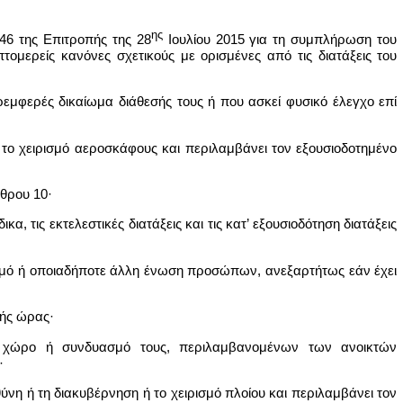
ης
446 της Επιτροπής της 28
Ιουλίου 2015 για τη συμπλήρωση του
ομερείς κανόνες σχετικούς με ορισμένες από τις διατάξεις του
μφερές δικαίωμα διάθεσής τους ή που ασκεί φυσικό έλεγχο επί
 το χειρισμό αεροσκάφους και περιλαμβάνει τον εξουσιοδοτημένο
ρθρου 10·
, τις εκτελεστικές διατάξεις και τις κατ’ εξουσιοδότηση διατάξεις
ισμό ή οποιαδήποτε άλλη ένωση προσώπων, ανεξαρτήτως εάν έχει
νής ώρας·
εγο, χώρο ή συνδυασμό τους, περιλαμβανομένων των ανοικτών
·
νη ή τη διακυβέρνηση ή το χειρισμό πλοίου και περιλαμβάνει τον