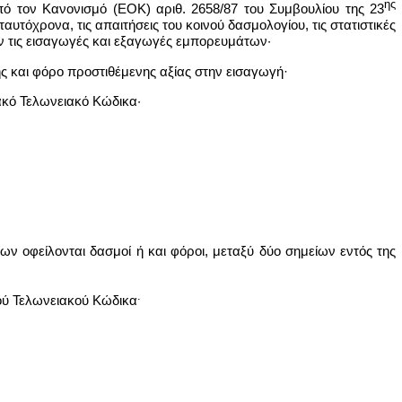
ης
ό τον Κανονισμό (ΕΟΚ) αριθ. 2658/87 του Συμβουλίου της 23
ταυτόχρονα, τις απαιτήσεις του κοινού δασμολογίου, τις στατιστικές
 τις εισαγωγές και εξαγωγές εμπορευμάτων·
ς και φόρο προστιθέμενης αξίας στην εισαγωγή·
ιακό Τελωνειακό Κώδικα·
ν οφείλονται δασμοί ή και φόροι, μεταξύ δύο σημείων εντός της
.
κού Τελωνειακού Κώδικα