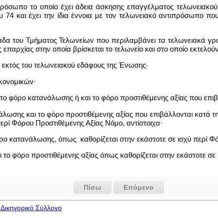
πρόσωπο το οποίο έχει άδεια άσκησης επαγγέλματος τελωνειακού 
υ 74 και έχει την ίδια έννοια με τον τελωνειακό αντιπρόσωπο π
ονάδα του Τμήματος Τελωνείων που περιλαμβάνει τα τελωνειακά γρ
 επαρχίας στην οποία βρίσκεται το τελωνείο και στο οποίο εκτελούν
ς εκτός του τελωνειακού εδάφους της Ένωσης·
κονομικών·
ι το φόρο κατανάλωσης ή και το φόρο προστιθέμενης αξίας που επ
άλωσης και το φόρο προστιθέμενης αξίας που επιβάλλονται κατά 
ρί Φόρου Προστιθέμενης Αξίας Νόμο, αντίστοιχα·
όρο κατανάλωσης, όπως καθορίζεται στην εκάστοτε σε ισχύ περί 
ι το φόρο προστιθέμενης αξίας όπως καθορίζεται στην εκάστοτε σε
Πίσω
Επόμενο
Δικηγορικό Σύλλογο