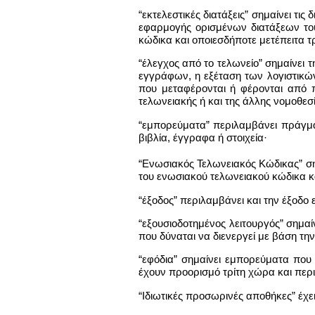
“εκτελεστικές διατάξεις” σημαίνει τ
εφαρμογής ορισμένων διατάξεων του
κώδικα και οποιεσδήποτε μετέπειτα τ
“έλεγχος από το τελωνείο” σημαίνει
εγγράφων, η εξέταση των λογιστικώ
που μεταφέρονται ή φέρονται από 
τελωνειακής ή και της άλλης νομοθεσί
“εμπορεύματα” περιλαμβάνει πράγματ
βιβλία, έγγραφα ή στοιχεία·
“Ενωσιακός Τελωνειακός Κώδικας” σημ
του ενωσιακού τελωνειακού κώδικα κα
“έξοδος” περιλαμβάνει και την έξοδ
“εξουσιοδοτημένος λειτουργός” σημαί
που δύναται να διενεργεί με βάση την
“εφόδια” σημαίνει εμπορεύματα που
έχουν προορισμό τρίτη χώρα και περι
“Ιδιωτικές προσωρινές αποθήκες” έχει