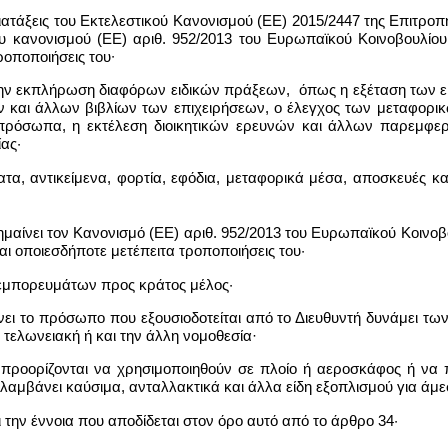
ις διατάξεις του Εκτελεστικού Κανονισμού (ΕΕ) 2015/2447 της Επιτ
 κανονισμού (ΕΕ) αριθ. 952/2013 του Ευρωπαϊκού Κοινοβουλίου 
ροποποιήσεις του∙
 την εκπλήρωση διαφόρων ειδικών πράξεων, όπως η εξέταση των ε
ν και άλλων βιβλίων των επιχειρήσεων, ο έλεγχος των μεταφο
πρόσωπα, η εκτέλεση διοικητικών ερευνών και άλλων παρεμφερ
ας·
α, αντικείμενα, φορτία, εφόδια, μεταφορικά μέσα, αποσκευές κα
αίνει τον Κανονισμό (ΕΕ) αριθ. 952/2013 του Ευρωπαϊκού Κοινοβο
ι οποιεσδήποτε μετέπειτα τροποποιήσεις του·
ο εμπορευμάτων προς κράτος μέλος·
νει το πρόσωπο που εξουσιοδοτείται από το Διευθυντή δυνάμει τω
 τελωνειακή ή και την άλλη νομοθεσία·
 προορίζονται να χρησιμοποιηθούν σε πλοίο ή αεροσκάφος ή ν
λαμβάνει καύσιμα, ανταλλακτικά και άλλα είδη εξοπλισμού για άμε
 την έννοια που αποδίδεται στον όρο αυτό από το άρθρο 34·