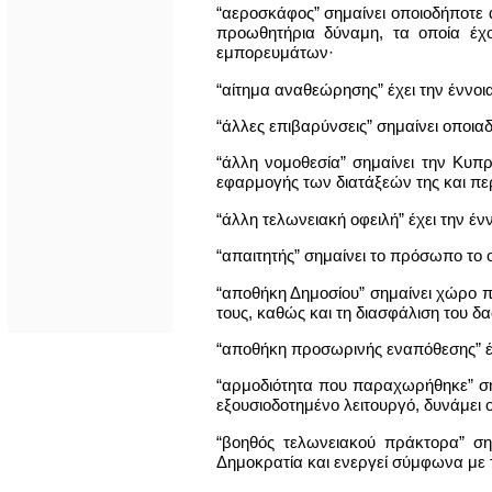
“αεροσκάφος” σημαίνει οποιοδήποτε 
προωθητήρια δύναμη, τα οποία έχ
εμπορευμάτων·
“αίτημα αναθεώρησης” έχει την έννοι
“άλλες επιβαρύνσεις” σημαίνει οποια
“άλλη νομοθεσία” σημαίνει την Κυπρ
εφαρμογής των διατάξεών της και πε
“άλλη τελωνειακή οφειλή” έχει την έν
“απαιτητής” σημαίνει το πρόσωπο το
“αποθήκη Δημοσίου” σημαίνει χώρο π
τους, καθώς και τη διασφάλιση του 
“αποθήκη προσωρινής εναπόθεσης” έχε
“αρμοδιότητα που παραχωρήθηκε” σημ
εξουσιοδοτημένο λειτουργό, δυνάμει
“βοηθός τελωνειακού πράκτορα” ση
Δημοκρατία και ενεργεί σύμφωνα με τ