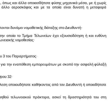
, όπως και άλλα οποιασδήποτε φύσης μηχανικά μέσα, με ή χωρίς
 άλλο αεροσκάφος και με τα οποία είναι δυνατή η μεταφορά
νται δυνάμει νομοθετικής διάταξης στο Διευθυντή·
την οποία το Τμήμα Τελωνείων έχει εξουσιοδότηση ή και ευθύνη
ωνειακής νομοθεσίας·
ου 3 του Παραρτήματος·
ή, για την εναπόθεση εμπορευμάτων με σκοπό την ασφαλή φύλαξή
θρου 32·
έλεση οποιουδήποτε καθήκοντος από τον Διευθυντή ή οποιοδήποτε
ηθού τελωνειακού πράκτορα, ασκεί τη δραστηριότητά του στη