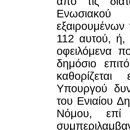
από τις δια
Ενωσιακού
εξαιρουμένων
112 αυτού, ή
οφειλόμενα π
δημόσιο επιτ
καθορίζεται
Υπουργού δυν
του Ενιαίου Δ
Νόμου, επί
συμπεριλαμβ