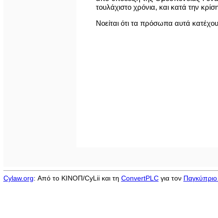
τουλάχιστο χρόνια, και κατά την κρί
Νοείται ότι τα πρόσωπα αυτά κατέχο
Cylaw.org
: Από το ΚΙΝOΠ/CyLii και τη
ConvertPLC
για τον
Παγκύπριο 