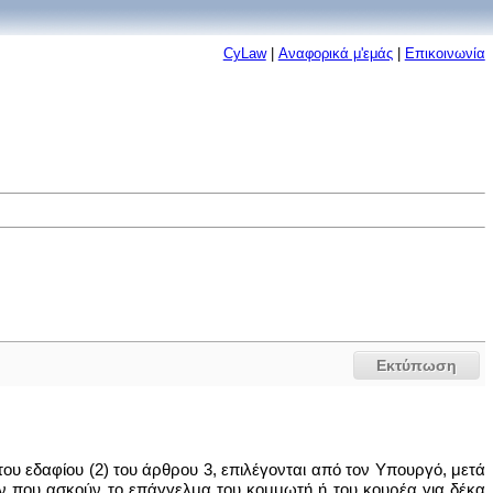
CyLaw
|
Αναφορικά μ'εμάς
|
Επικοινωνία
Εκτύπωση
ου εδαφίου (2) του άρθρου 3, επιλέγονται από τον Υπουργό, μετά
 που ασκούν το επάγγελμα του κομμωτή ή του κουρέα για δέκα