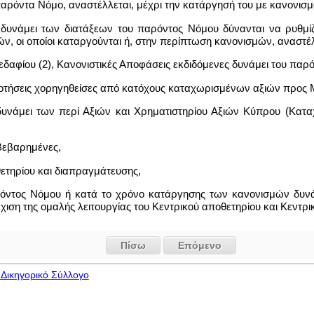
 παρόντα Νόμο, αναστέλλεται, μέχρι την κατάργησή του με κανονι
ς δυνάμει των διατάξεων του παρόντος Νόμου δύνανται να ρυθμί
ν, οι οποίοι καταργούνται ή, στην περίπτωση κανονισμών, αναστέλλ
 εδαφίου (2), Κανονιστικές Αποφάσεις εκδιδόμενες δυνάμει του παρ
δοτήσεις χορηγηθείσες από κατόχους καταχωρισμένων αξιών προς 
δυνάμει των περί Αξιών και Χρηματιστηρίου Αξιών Κύπρου (Κα
 βεβαρημένες,
ετηρίου και διαπραγμάτευσης,
ρόντος Νόμου ή κατά το χρόνο κατάργησης των κανονισμών δυνάμ
χιση της ομαλής λειτουργίας του Κεντρικού αποθετηρίου και Κεντρ
Πίσω
Επόμενο
Δικηγορικό Σύλλογο