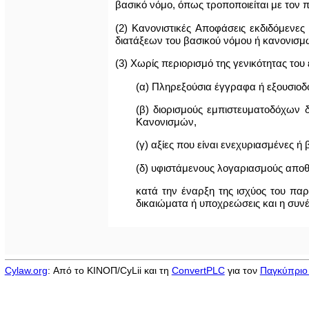
βασικό νόμο, όπως τροποποιείται με τον
(2) Κανονιστικές Αποφάσεις εκδιδόμενε
διατάξεων του βασικού νόμου ή κανονισμώ
(3) Χωρίς περιορισμό της γενικότητας του
(α) Πληρεξούσια έγγραφα ή εξουσιο
(β) διορισμούς εμπιστευματοδόχων 
Κανονισμών,
(γ) αξίες που είναι ενεχυριασμένες ή
(δ) υφιστάμενους λογαριασμούς αποθ
κατά την έναρξη της ισχύος του πα
δικαιώματα ή υποχρεώσεις και η συνέ
Cylaw.org
: Από το ΚΙΝOΠ/CyLii και τη
ConvertPLC
για τον
Παγκύπριο 