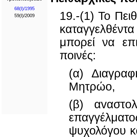
68(I)/1995
19.-(1) Το Πει
59(I)/2009
καταγγελθέντα
μπορεί να επ
ποινές:
(α) Διαγρα
Μητρώο,
(β) αvαστo
επαγγέλμ
ψυχολόγου κ