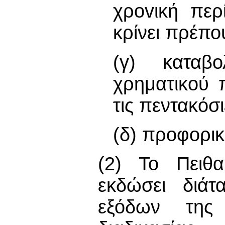
χρovική περ
κρίνει πρέπο
(γ) καταβ
χρηματικού 
τις πεντακόσι
(δ) πρoφoρικ
(2) Το Πειθα
εκδώσει διάτ
εξόδων της 